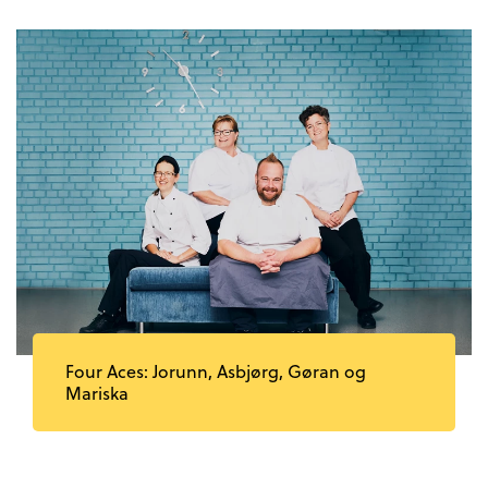
Four Aces: Jorunn, Asbjørg, Gøran og
Mariska